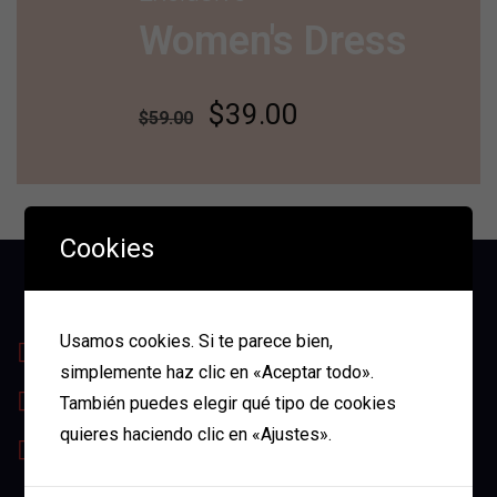
Women's Dress
$39.00
$59.00
Cookies
Usamos cookies. Si te parece bien,
Calle 42 #67-22 Medellín-Antioquia
simplemente haz clic en «Aceptar todo».
3136731966
También puedes elegir qué tipo de cookies
quieres haciendo clic en «Ajustes».
contacto@anclajesmv.com