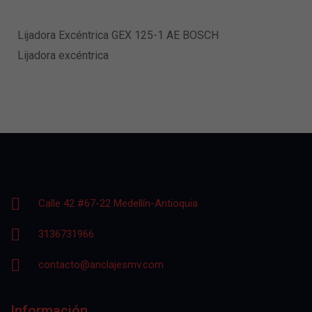
Lijadora Excéntrica GEX 125-1 AE BOSCH
Lijadora excéntrica
Calle 42 #67-22 Medellín-Antioquia
3136731966
contacto@anclajesmv.com
Información