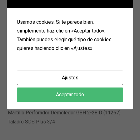
Usamos cookies. Si te parece bien,
Sierra Circular GKS 67
simplemente haz clic en «Aceptar todo».
Sierra Circular
También puedes elegir qué tipo de cookies
quieres haciendo clic en «Ajustes».
Disco Diamantado 4 1/2 Continuo Abracol
Ajustes
Discos
Aceptar todo
Martillo Perforador Demoledor GBH 2-28 D (11267)
Taladro SDS Plus 3/4