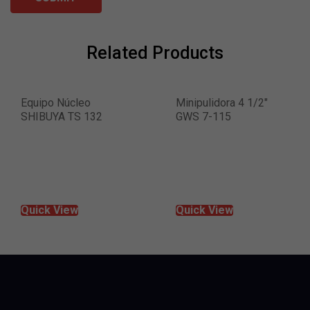
Related Products
Equipo Núcleo
Minipulidora 4 1/2″
SHIBUYA TS 132
GWS 7-115
R
Quick View
Quick View