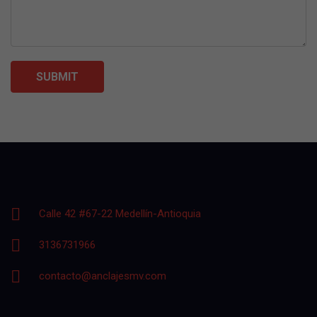
Calle 42 #67-22 Medellín-Antioquia
3136731966
contacto@anclajesmv.com