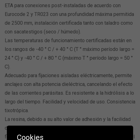
ETA para conexiones post-instaladas de acuerdo con
Eurocode 2 y TR023 con una profundidad máxima permitida
de 2500 mm, instalación certificada tanto con taladro como
con sacatestigos (seco / húmedo).
Las temperaturas de funcionamiento certificadas están en
los rangos de -40 ° C / + 40 ° C (T ° máximo período largo =
24 ° C) y -40 ° C / + 80 ° C (máximo T ° período largo = 50 °
C).
Adecuado para fijaciones aisladas eléctricamente, permite
anclajes con alta potencia dieléctrica, cancelando el efecto
de las corrientes parásitas. Es resistente a la hidrólisis a lo
largo del tiempo. Facilidad y velocidad de uso. Consistencia
tixotrópica.
La resina, debido a su alto valor de adhesión y la facilidad
de penetración en poros y áreas huecas, permite una
Cookies
fijación segura sin expansión y por lo tanto sin tensión en el