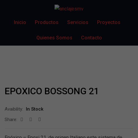
Inicio
Productos
Servicios
Proyectos
Quienes Somos
Contacto
EPOXICO BOSSONG 21
Avaibility:
In Stock
Share:
Epóxico – Epoxi 21, de origen Italiano este sistema de