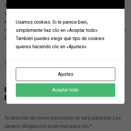
material base durante la instalación
La resina y el endurecedor se mezclan solo durante la
extrusión pasando el producto al mezclador apropiado. No
Usamos cookies. Si te parece bien,
requiere mezcla previa. También se puede usar como masa
simplemente haz clic en «Aceptar todo».
de reparación y llenado.
También puedes elegir qué tipo de cookies
quieres haciendo clic en «Ajustes».
There are no reviews yet.
Ajustes
Be the first to review “EPOXICO
Aceptar todo
BOSSONG 21”
Tu dirección de correo electrónico no será publicada.
Los
campos obligatorios están marcados con
*