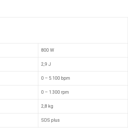
800 W
2,9 J
0 – 5.100 bpm
0 – 1.300 rpm
2,8 kg
SDS plus