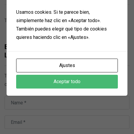
Usamos cookies. Si te parece bien,
There are no reviews yet.
simplemente haz clic en «Aceptar todo».
También puedes elegir qué tipo de cookies
quieres haciendo clic en «Ajustes».
Be the first to review “Medidor Distancia
Laser GLM 30 BOSCH”
Ajustes
Tu dirección de correo electrónico no será publicada.
Los
Aceptar todo
campos obligatorios están marcados con
*