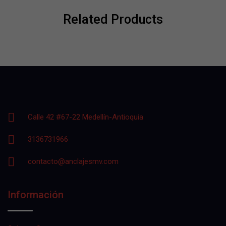
Related Products
Calle 42 #67-22 Medellín-Antioquia
3136731966
contacto@anclajesmv.com
Información