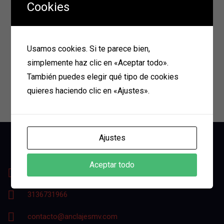
Cookies
Producción x bultos
: 3,75 a 4,5 x h
Peso seco
: 48 Kg
Origen
: Argentina
Usamos cookies. Si te parece bien,
simplemente haz clic en «Aceptar todo».
Related Products
También puedes elegir qué tipo de cookies
quieres haciendo clic en «Ajustes».
Ajustes
Aceptar todo
Calle 42 #67-22 Medellín-Antioquia
3136731966
contacto@anclajesmv.com