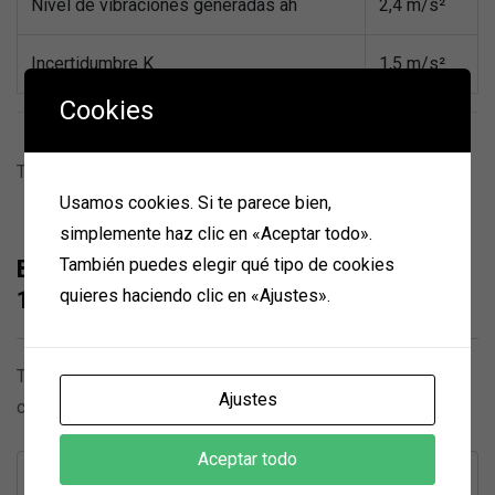
Nivel de vibraciones generadas ah
2,4 m/s²
Incertidumbre K
1,5 m/s²
Cookies
There are no reviews yet.
Usamos cookies. Si te parece bien,
simplemente haz clic en «Aceptar todo».
También puedes elegir qué tipo de cookies
Be the first to review “Sierra Circular GKS
quieres haciendo clic en «Ajustes».
150”
Tu dirección de correo electrónico no será publicada.
Los
Ajustes
campos obligatorios están marcados con
*
Aceptar todo