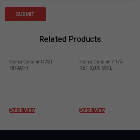
Related Products
Sierra Circular C7ST
Sierra Circular 7 1/4
HITACHI
REF 5200 SKIL
R
Quick View
Quick View