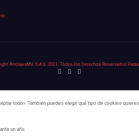
cto
ight AnclajesMV. S.A.S. 2021. Todos los Derechos Reservados Rad
eptar todo». También puedes elegir qué tipo de cookies quieres 
ante un año.