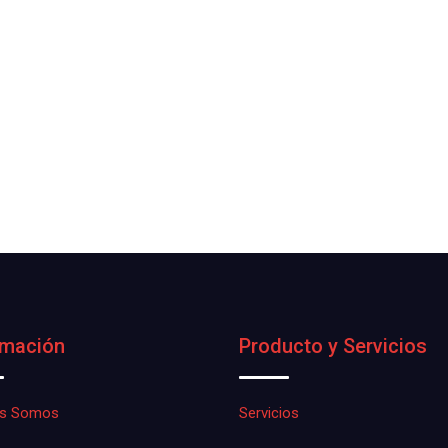
rmación
Producto y Servicios
es Somos
Servicios