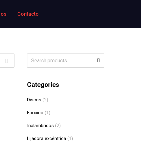
mos
Contacto
Categories
Discos
(2)
Read
Epoxico
(1)
Read more
Inalambricos
(2)
Lijadora excéntrica
(1)