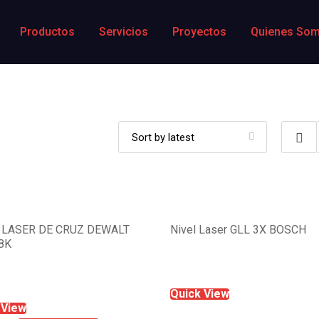
Productos
Servicios
Proyectos
Quienes So
 LASER DE CRUZ DEWALT
Nivel Laser GLL 3X BOSCH
8K
Read more
Quick View
 View