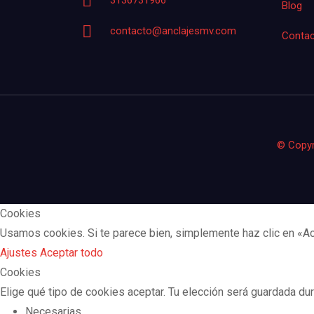
3136731966
Blog
contacto@anclajesmv.com
Conta
© Copyr
Cookies
Usamos cookies. Si te parece bien, simplemente haz clic en «Ac
Ajustes
Aceptar todo
Cookies
Elige qué tipo de cookies aceptar. Tu elección será guardada dur
Necesarias