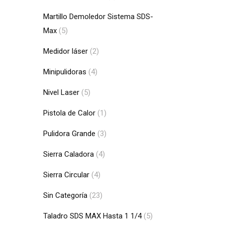
Martillo Demoledor Sistema SDS-
Max
(5)
Medidor láser
(2)
Minipulidoras
(4)
Nivel Laser
(5)
Pistola de Calor
(1)
Pulidora Grande
(3)
Sierra Caladora
(4)
Sierra Circular
(4)
Sin Categoría
(23)
Taladro SDS MAX Hasta 1 1/4
(5)