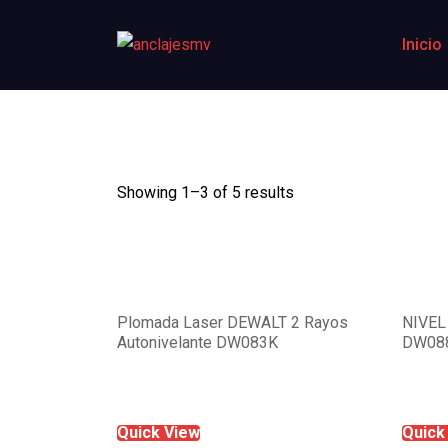
Inicio
Showing 1–
3
of 5 results
Plomada Laser DEWALT 2 Rayos
NIVEL
Autonivelante DW083K
DW08
Quick View
Quick