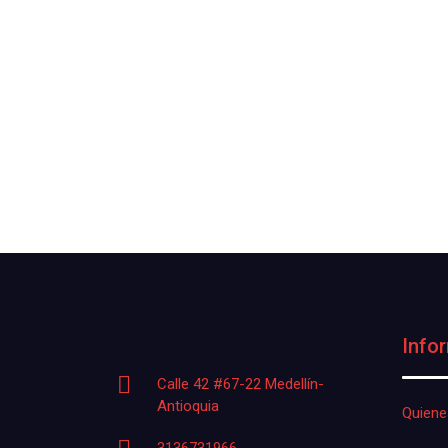
Info
Calle 42 #67-22 Medellín-
Antioquia
Quien