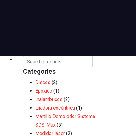
Categories
Discos
(2)
Epoxico
(1)
Inalambricos
(2)
Lijadora excéntrica
(1)
Martillo Demoledor Sistema
SDS-Max
(5)
Medidor láser
(2)