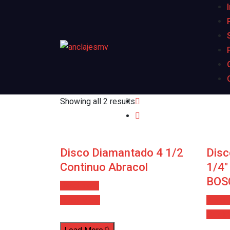
Showing all 2 results
Disco Diamantado 4 1/2
Dis
Continuo Abracol
1/4″
BOS
Read more
Quick View
Read 
Quick