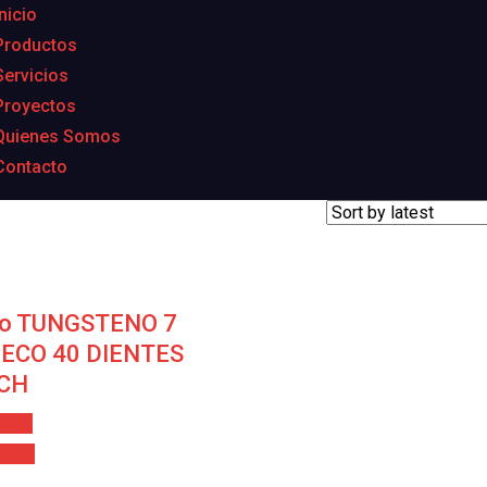
Inicio
Productos
Servicios
Proyectos
Quienes Somos
Contacto
co TUNGSTENO 7
 ECO 40 DIENTES
CH
more
 View